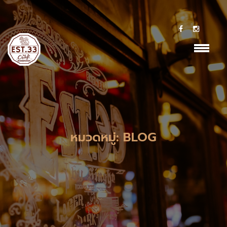
Cookie-->
class="archive paged category category-blog category-
73 paged-6 category-paged-6 lambert-has-addons
lambert-wp-theme shop-list-4-cols shop-list-tablet-6-cols
wpb-js-composer js-comp-ver-7.2 vc_responsive">
หมวดหมู่:
BLOG