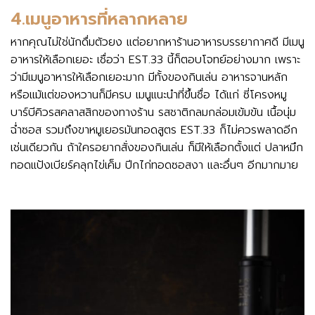
4.เมนูอาหารที่หลากหลาย
หากคุณไม่ใช่นักดื่มตัวยง แต่อยากหาร้านอาหารบรรยากาศดี มีเมนู
อาหารให้เลือกเยอะ เชื่อว่า EST.33 นี้ก็ตอบโจทย์อย่างมาก เพราะ
ว่ามีเมนูอาหารให้เลือกเยอะมาก มีทั้งของกินเล่น อาหารจานหลัก
หรือแม้แต่ของหวานก็มีครบ เมนูแนะนำที่ขึ้นชื่อ ได้แก่ ซี่โครงหมู
บาร์บีคิวรสคลาสสิกของทางร้าน รสชาติกลมกล่อมเข้มข้น เนื้อนุ่ม
ฉ่ำซอส รวมถึงขาหมูเยอรมันทอดสูตร EST.33 ก็ไม่ควรพลาดอีก
เช่นเดียวกัน ถ้าใครอยากสั่งของกินเล่น ก็มีให้เลือกตั้งแต่ ปลาหมึก
ทอดแป้งเบียร์คลุกไข่เค็ม ปีกไก่ทอดซอสงา และอื่นๆ อีกมากมาย