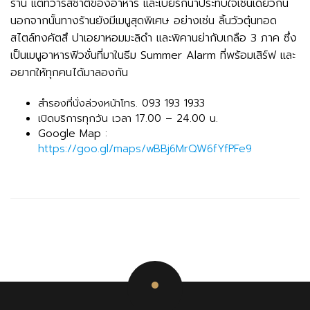
ร้าน แต่ทว่ารสชาติของอาหาร และเบียร์ก็น่าประทับใจเช่นเดียวกัน
นอกจากนั้นทางร้านยังมีเมนูสุดพิเศษ อย่างเช่น ลิ้นวัวตุ๋นทอด
สไตล์ทงคัตสึ ปาเอยาหอมมะลิดำ และพิคานย่ากับเกลือ 3 ภาค ซึ่ง
เป็นเมนูอาหารฟิวชั่นที่มาในธีม Summer Alarm ที่พร้อมเสิร์ฟ และ
อยากให้ทุกคนได้มาลองกัน
สำรองที่นั่งล่วงหน้าโทร. 093 193 1933
เปิดบริการทุกวัน เวลา 17.00 – 24.00 น.
Google Map :
https://goo.gl/maps/wBBj6MrQW6fYfPFe9