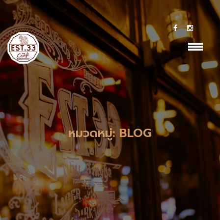
Cookie-->
class="archive paged category category-blog category-
73 paged-3 category-paged-3 lambert-has-addons
lambert-wp-theme shop-list-4-cols shop-list-tablet-6-cols
wpb-js-composer js-comp-ver-7.2 vc_responsive">
หมวดหมู่:
BLOG