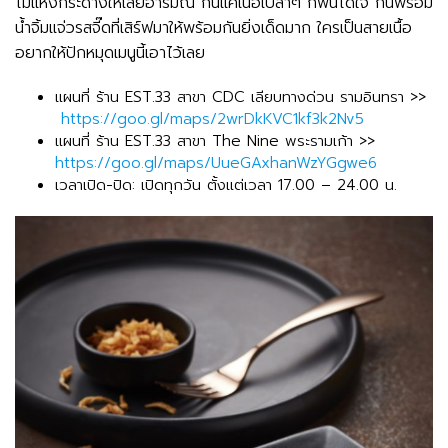
ไม่แห้งกระด้างให้เสียอารมณ์ กินแค่เนื้อเปล่าๆ ก็ฟินได้ใจ กินพร้อม
น้ำจิ้มแจ่วรสจี๊ดที่เสิร์ฟมาให้พร้อมกันยิ่งเด็ดมาก ใครเป็นสายเนื้อ
อยากให้ปักหมุดเมนูนี้เอาไว้เลย
แผนที่ ร้าน EST.33 สาขา CDC เลียบทางด่วน รามอินทรา >>
https://goo.gl/maps/2wrDkKVC1kf3k2Nv5
แผนที่ ร้าน EST.33 สาขา The Nine พระรามเก้า >>
https://goo.gl/maps/UueGAxhanWzYGgwe6
เวลาเปิด-ปิด: เปิดทุกวัน ตั้งแต่เวลา 17.00 – 24.00 น.