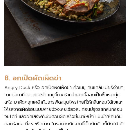
8. อกเป็ดผัดเผ็ดข่า
Angry Duck หรือ อกเป็ดผัดเผ็ดข่า คือเมนู กับแกล้มเบียร์ง่ายๆ
จานต่อมาที่อยากแนะนำ เมนูนี้ทางร้านนำเอาเนื้ออกเป็ดชิ้นหนานุ่ม
สะใจ มาผัดคลุกเคล้ากับสารพัดสมุนไพรไทยที่ให้กลิ่นหอมได้ใจและ
ให้รสชาติเผ็ดร้อนแบบหายง่วงเลยเชียวละ ก่อนปรุงรสกลมกล่อม
จนได้ที่ แล้วยกเสิร์ฟกันในตอนผัดเสร็จขึ้นมาใหม่ๆ แนะนำให้กินกัน
ตอนร้อนๆ นี่ละจะเริ่ดมาก ใครอยากกินจานนี้เป็นกับข้าวก็ยังได้ ถ้า