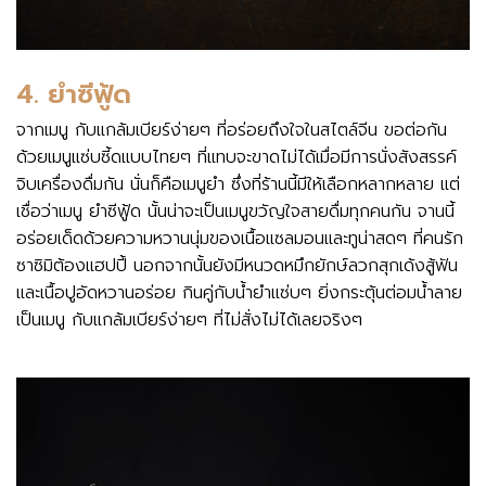
4. ยำซีฟู้ด
จากเมนู กับแกล้มเบียร์ง่ายๆ ที่อร่อยถึงใจในสไตล์จีน ขอต่อกัน
ด้วยเมนูแซ่บซี้ดแบบไทยๆ ที่แทบจะขาดไม่ได้เมื่อมีการนั่งสังสรรค์
จิบเครื่องดื่มกัน นั่นก็คือเมนูยำ ซึ่งที่ร้านนี้มีให้เลือกหลากหลาย แต่
เชื่อว่าเมนู ยำซีฟู้ด นั้นน่าจะเป็นเมนูขวัญใจสายดื่มทุกคนกัน จานนี้
อร่อยเด็ดด้วยความหวานนุ่มของเนื้อแซลมอนและทูน่าสดๆ ที่คนรัก
ซาซิมิต้องแฮปปี้ นอกจากนั้นยังมีหนวดหมึกยักษ์ลวกสุกเด้งสู้ฟัน
และเนื้อปูอัดหวานอร่อย กินคู่กับน้ำยำแซ่บๆ ยิ่งกระตุ้นต่อมน้ำลาย
เป็นเมนู กับแกล้มเบียร์ง่ายๆ ที่ไม่สั่งไม่ได้เลยจริงๆ