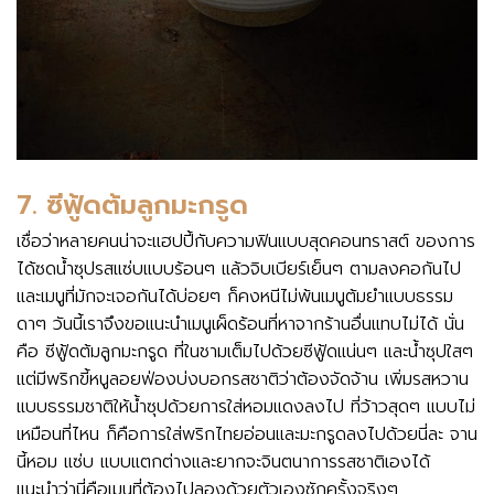
7. ซีฟู้ดต้มลูกมะกรูด
เชื่อว่าหลายคนน่าจะแฮปปี้กับความฟินแบบสุดคอนทราสต์ ของการ
ได้ซดน้ำซุปรสแซ่บแบบร้อนๆ แล้วจิบเบียร์เย็นๆ ตามลงคอกันไป
และเมนูที่มักจะเจอกันได้บ่อยๆ ก็คงหนีไม่พ้นเมนูต้มยำแบบธรรม
ดาๆ วันนี้เราจึงขอแนะนำเมนูเผ็ดร้อนที่หาจากร้านอื่นแทบไม่ได้ นั่น
คือ ซีฟู้ดต้มลูกมะกรูด ที่ในชามเต็มไปด้วยซีฟู้ดแน่นๆ และน้ำซุปใสๆ
แต่มีพริกขี้หนูลอยฟ่องบ่งบอกรสชาติว่าต้องจัดจ้าน เพิ่มรสหวาน
แบบธรรมชาติให้น้ำซุปด้วยการใส่หอมแดงลงไป ที่ว้าวสุดๆ แบบไม่
เหมือนที่ไหน ก็คือการใส่พริกไทยอ่อนและมะกรูดลงไปด้วยนี่ละ จาน
นี้หอม แซ่บ แบบแตกต่างและยากจะจินตนาการรสชาติเองได้
แนะนำว่านี่คือเมนูที่ต้องไปลองด้วยตัวเองซักครั้งจริงๆ