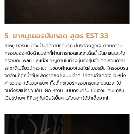
5. ขาหมูเยอรมันทอด สูตร EST.33
ขาหมูเยอรมันน่าจะเป็นอีกจานที่คนรักเบียร์ต้องถูกใจ ด้วยความ
กรอบของหนังด้านนอกที่ผ่านการทอดและสะเด็ดน้ำมันมาแบบแห้ง
กรอบกินเพลิน และเนื้อขาหมูด้านในที่ทั้งนุ่มทั้งชุ่มฉ่ำ ตัดเลี่ยนด้วย
รสชาติเปรี้ยวนำหวานตามของผักดองในสไตล์เยอรมัน ใครชอบรส
จัดจ้านก็ตักน้ำจิ้มซีฟู้ดราดลงไปแบบฉ่ำๆ ได้ตามอำเภอใจ ในหนึ่ง
คำรวมเอาไว้แบบครบๆ ทั้งเท็กซเจอร์กรอบกรุบและนุ่มนวล ไป
จนถึงรสเปรี้ยว เค็ม เผ็ด หวาน แบบครบครัน เป็นจาน กับแกล้ม
เบียร์ง่ายๆ ที่กินคู่กับเบียร์เย็นๆ แล้วบอกได้ว่าเด็ดมาก!