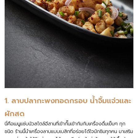
1. ลาบปลากะพงทอดกรอบ น้ำจิ้มแจ่วและ
ผักสด
นี่คือเมนูแซ่บนัวสไตล์อีสานที่เข้ากั๊นเข้ากันกับเครื่องดื่มเย็นๆ ทุก
ชนิด ร้านนี้นำเครื่องลาบแบบเบสิกที่อร่อยได้ใจนักชิมทุกคน มาเสริม