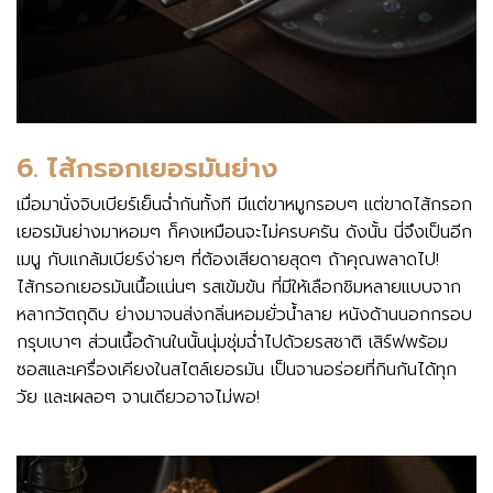
6. ไส้กรอกเยอรมันย่าง
เมื่อมานั่งจิบเบียร์เย็นฉ่ำกันทั้งที มีแต่ขาหมูกรอบๆ แต่ขาดไส้กรอก
เยอรมันย่างมาหอมๆ ก็คงเหมือนจะไม่ครบครัน ดังนั้น นี่จึงเป็นอีก
เมนู กับแกล้มเบียร์ง่ายๆ ที่ต้องเสียดายสุดๆ ถ้าคุณพลาดไป!
ไส้กรอกเยอรมันเนื้อแน่นๆ รสเข้มข้น ที่มีให้เลือกชิมหลายแบบจาก
หลากวัตถุดิบ ย่างมาจนส่งกลิ่นหอมยั่วน้ำลาย หนังด้านนอกกรอบ
กรุบเบาๆ ส่วนเนื้อด้านในนั้นนุ่มชุ่มฉ่ำไปด้วยรสชาติ เสิร์ฟพร้อม
ซอสและเครื่องเคียงในสไตล์เยอรมัน เป็นจานอร่อยที่กินกันได้ทุก
วัย และเผลอๆ จานเดียวอาจไม่พอ!