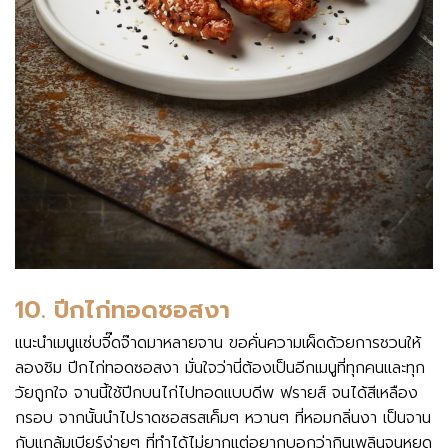
10. ปีกไก่ทอดซอสงา
แนะนำเมนูแซ่บจี๊ดจ๊าดมาหลายจาน ขอคั่นความเผ็ดด้วยการชวนให้
ลองชิม ปีกไก่ทอดซอสงา มั่นใจว่านี่ต้องเป็นอีกเมนูที่ทุกคนและทุก
วัยถูกใจ จานนี้ใช้ปีกบนไก่ไปทอดแบบดีพ ฟรายส์ จนได้สีเหลือง
กรอบ จากนั้นนำไปราดซอสรสเค็มๆ หวานๆ ที่หอมกลิ่นงา เป็นจาน
กับแกล้มเบียร์ง่ายๆ ที่ทำได้ไม่ยากแต่อยากบอกว่ากินเพลินจนหยุด