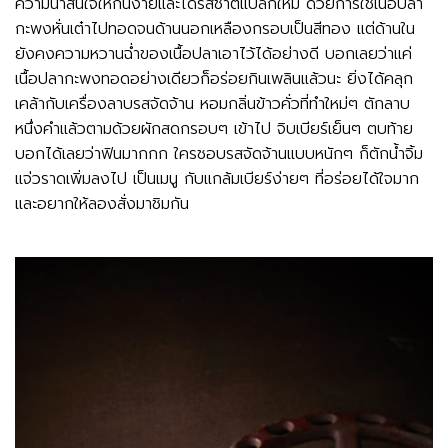
ความน่าสนใจให้กินง่ายและได้รสชาติแปลกใหม่ ด้วยการใช้เนื้อปลา
กะพงหั่นเต๋าไปทอดจนด้านนอกเหลืองกรอบเป็นสีทอง แต่ด้านใน
ยังคงความหวานฉ่ำของเนื้อปลาเอาไว้ได้อย่างดี บอกเลยว่าแค่
เนื้อปลากะพงทอดอย่างเดียวก็อร่อยกินเพลินแล้วนะ ยิ่งได้คลุก
เคล้ากับเครื่องลาบรสจัดจ้าน หอมกลิ่นข้าวคั่วที่ทำใหม่ๆ ตักลาบ
หนึ่งคำแล้วตามด้วยผักสดกรอบๆ เข้าไป จิบเบียร์เย็นๆ ตบท้าย
บอกได้เลยว่าฟินมากกก ใครชอบรสจัดจ้านแบบหนักๆ ก็ตักน้ำจิ้ม
แจ่วราดเพิ่มลงไป เป็นเมนู กับแกล้มเบียร์ง่ายๆ ที่อร่อยได้ใจมาก
และอยากให้ลองสั่งมาชิมกัน