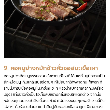
9. คอหมูย่างหมักข้าวคั่วซอสมะเขือเผา
คอหมูย่างคือเมนูธรรมดาๆ ซึ่งหากินที่ไหนก็ได้ แต่ที่เมนูนี้กลายเป็น
อีกหนึ่งเมนู กับแกล้มเบียร์ง่ายๆ ที่ไม่อยากให้พลาดกัน ก็เพราะที่
ร้านนี้เค้าใช้เนื้อคอหมูหั่นมาชิ้นใหญ่ๆ แล้วนำไปคลุกเคล้ากับเครื่อง
ปรุงรสที่มีข้าวคั่วเป็นไอเท็มลับสร้างกลิ่นหอมให้แตกต่าง จากนั้น
หมักจนทุกอย่างเข้าถึงเนื้อในแล้วนำไปย่างจนนุ่มสุกพอดี จานนี้กิน
เปล่าๆ ก็อร่อยแล้วนะ แต่ถ้ากินคู่กับซอสมะเขือเผาสูตรพิเศษของ