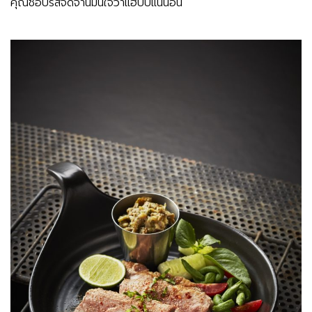
คุณชอบรสจัดจ้านมั่นใจว่าแฮปปี้แน่นอน