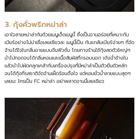
3. กุ้งคั่วพริกหม่าล่า
เอาใจสายหม่าล่ากันด้วยเมนูเด็ดเมนูนี้ ซึ่งเป็นจานอร่อยที่เหมาะกับ
เบียร์อย่างไม่น่าเชื่อเลยเชียวละ เมนูนี้เป็น กับแกล้มเบียร์ง่ายๆ ที่จัด
จ้านได้ใจในกลิ่นอายแบบจีนฟิวชั่น โดยทางร้านใช้กุ้งสดตัวใหญ่ๆ
นำไปทอดจนได้กลิ่นหอมและเนื้อสัมผัสที่กรอบนอก เด้งฉ่ำข้างใน
แล้วนำไปผัดคลุกเคล้ากับเครื่องปรุงที่มีหม่าล่าเป็นตัวยืนตัวหลัก
จนได้กุ้งที่รสชาติจัดจ้านเผ็ดร้อนถึงใจ แต่หอมยั่วน้ำลายแบบสุดๆ
เลยนะ ใครเป็น FC หม่าล่า อย่าพลาดจานนี้เลยเชียว