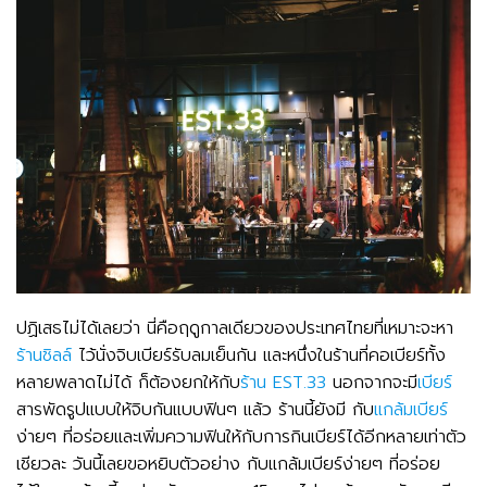
ปฏิเสธไม่ได้เลยว่า นี่คือฤดูกาลเดียวของประเทศไทยที่เหมาะจะหา
ร้านชิลล์
ไว้นั่งจิบเบียร์รับลมเย็นกัน และหนึ่งในร้านที่คอเบียร์ทั้ง
หลายพลาดไม่ได้ ก็ต้องยกให้กับ
ร้าน EST.33
นอกจากจะมี
เบียร์
สารพัดรูปแบบให้จิบกันแบบฟินๆ แล้ว ร้านนี้ยังมี กับ
แกล้มเบียร์
ง่ายๆ ที่อร่อยและเพิ่มความฟินให้กับการกินเบียร์ได้อีกหลายเท่าตัว
เชียวละ วันนี้เลยขอหยิบตัวอย่าง กับแกล้มเบียร์ง่ายๆ ที่อร่อย