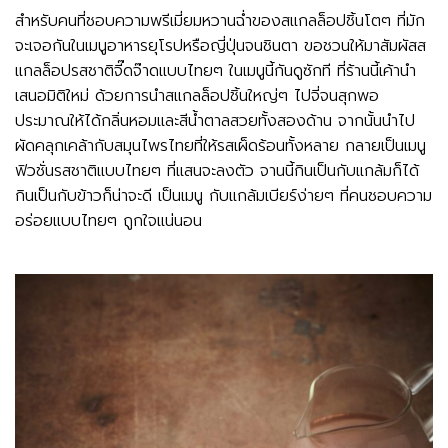
สำหรับคนที่ชอบความพรีเมี่ยมหวานฉ่ำของสแกลล็อปชิ้นโตๆ ที่มัก
จะเจอกันในเมนูอาหารยุโรปหรือญี่ปุ่นจนชินตา ขอชวนให้มาสัมผัสส
แกลล็อปรสชาติจี๊ดจ๊าดแบบไทยๆ ในเมนูนี้กันดูซักที ที่ร้านนี้เค้านำ
เสนอมิติใหม่ ด้วยการนำสแกลล็อปชิ้นใหญ่ๆ ไปจี่จนสุกพอ
ประมาณให้ได้กลิ่นหอมและสีน้ำตาลสวยทั้งสองด้าน จากนั้นนำไป
ผัดคลุกเคล้ากับสมุนไพรไทยที่ให้รสเผ็ดร้อนทั้งหลาย กลายเป็นเมนู
ฟิวชั่นรสชาติแบบไทยๆ ที่แสนจะลงตัว จานนี้กินเป็นกับแกล้มก็ได้
กินเป็นกับข้าวก็น่าจะดี เป็นเมนู กับแกล้มเบียร์ง่ายๆ ที่คนชอบความ
อร่อยแบบไทยๆ ถูกใจแน่นอน