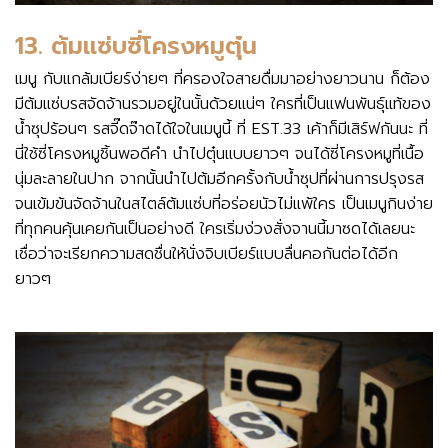
13.
ต้มแซ่บซี่โครงหมูตุ๋น
เมนู กับแกล้มเบียร์ง่ายๆ ที่ครองใจสายดื่มมาอย่างยาวนาน ก็ต้อง
มีต้มแซ่บรสจัดจ้านรวมอยู่ในนั้นด้วยแน่ๆ ใครที่เป็นแฟนพันธุ์แท้ของ
น้ำซุปร้อนๆ รสจี๊ดจ๊าดได้ใจในเมนูนี้ ที่ EST.33 เค้าก็มีเสิร์ฟกันนะ ที่
นี่ใช้ซี่โครงหมูชิ้นพอดีคำ นำไปตุ๋นแบบยาวๆ จนได้ซี่โครงหมูที่เนื้อ
นุ่มละลายในปาก จากนั้นนำไปต้มอีกครั้งกับน้ำซุปที่ผ่านการปรุงรส
จนเข้มข้นจัดจ้านในสไตล์ต้มแซ่บที่อร่อยนัวไม่แพ้ใคร เป็นเมนูกินง่าย
ที่ทุกคนคุ้นเคยกันเป็นอย่างดี ใครเริ่มง่วงสั่งจานนี้มาซดได้เลยนะ
เชื่อว่าจะเรียกความสดชื่นให้นั่งจิบเบียร์แบบลื่นคอกันต่อได้อีก
ยาวๆ