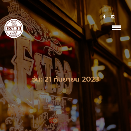
Cookie-->
class="archive date lambert-has-addons lambert-wp-
theme shop-list-4-cols shop-list-tablet-6-cols wpb-js-
composer js-comp-ver-7.2 vc_responsive">
วัน:
21 กันยายน 2023